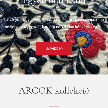
Egyéb munkáim
Látványos, figyelemfelkeltő, mégis a mindennapi viseletbe
beilleszthető, egyedi, hímzett női ruhákat készítek kézzel.
Bővebben
ARCOK kollekció