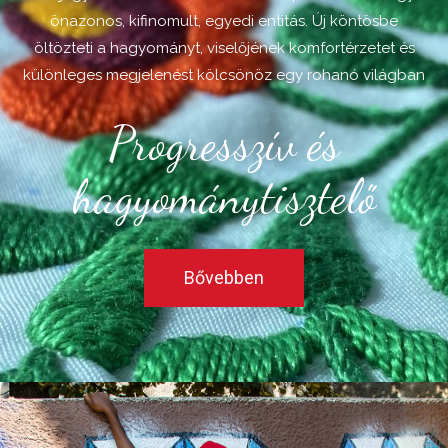
önazonos, kifinomult, egyedi entitás. Új köntösbe
öltözteti a hagyományt, viselőjének komfortérzetet és
különleges megjelenést kölcsönöz egy rohanó világban
Progresszív és
hagyománytisztelő
Bővebben