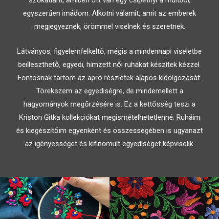
szokatlant, amiben ott van egy csipetnyi a múltból,
egyszerűen imádom. Alkotni valamit, amit az emberek
megjegyeznek, örömmel viselnek és szeretnek.
Látványos, figyelemfelkeltő, mégis a mindennapi viseletbe
beilleszthető, egyedi, hímzett női ruhákat készítek kézzel.
Fontosnak tartom az apró részletek alapos kidolgozását.
Törekszem az egyediségre, de mindemellett a
hagyományok megőrzésére is. Ez a kettősség teszi a
Kriston Gitka kollekciókat megismételhetetlenné. Ruháim
és kiegészítőim egyenként és összességében is ugyanazt
az igényességet és kifinomult egyediséget képviselik.