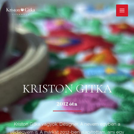
KRISTON GITKA
2012 óta
Kriston Gitka vagyok. Designer. A nevem egyben a
védjegyem is. A márkát 2012-ben alapítottam, ami egy