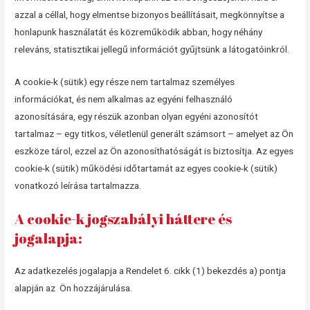
azzal a céllal, hogy elmentse bizonyos beállításait, megkönnyítse a
honlapunk használatát és közreműködik abban, hogy néhány
releváns, statisztikai jellegű információt gyűjtsünk a látogatóinkról.
A cookie-k (sütik) egy része nem tartalmaz személyes
információkat, és nem alkalmas az egyéni felhasználó
azonosítására, egy részük azonban olyan egyéni azonosítót
tartalmaz – egy titkos, véletlenül generált számsort – amelyet az Ön
eszköze tárol, ezzel az Ön azonosíthatóságát is biztosítja. Az egyes
cookie-k (sütik) működési időtartamát az egyes cookie-k (sütik)
vonatkozó leírása tartalmazza.
A cookie-k jogszabályi háttere és
jogalapja:
Az adatkezelés jogalapja a Rendelet 6. cikk (1) bekezdés a) pontja
alapján az Ön hozzájárulása.