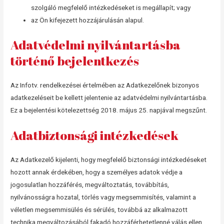
szolgáló megfelelő intézkedéseket is megállapít; vagy
az Ön kifejezett hozzájárulásán alapul.
Adatvédelmi nyilvántartásba
történő bejelentkezés
Az Infotv. rendelkezései értelmében az Adatkezelőnek bizonyos
adatkezeléseit be kellett jelentenie az adatvédelmi nyilvántartásba.
Ez a bejelentési kötelezettség 2018. május 25. napjával megszűnt.
Adatbiztonsági intézkedések
Az Adatkezelő kijelenti, hogy megfelelő biztonsági intézkedéseket
hozott annak érdekében, hogy a személyes adatok védje a
jogosulatlan hozzáférés, megváltoztatás, továbbítás,
nyilvánosságra hozatal, törlés vagy megsemmisítés, valamint a
véletlen megsemmisülés és sérülés, továbbá az alkalmazott
technika megváltozásából fakadó hozzáférhetetlenné válás ellen.