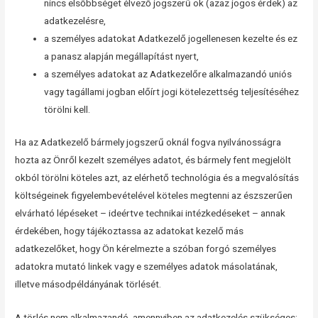
nincs elsőbbséget élvező jogszerű ok (azaz jogos érdek) az
adatkezelésre,
a személyes adatokat Adatkezelő jogellenesen kezelte és ez
a panasz alapján megállapítást nyert,
a személyes adatokat az Adatkezelőre alkalmazandó uniós
vagy tagállami jogban előírt jogi kötelezettség teljesítéséhez
törölni kell.
Ha az Adatkezelő bármely jogszerű oknál fogva nyilvánosságra
hozta az Önről kezelt személyes adatot, és bármely fent megjelölt
okból törölni köteles azt, az elérhető technológia és a megvalósítás
költségeinek figyelembevételével köteles megtenni az észszerűen
elvárható lépéseket – ideértve technikai intézkedéseket – annak
érdekében, hogy tájékoztassa az adatokat kezelő más
adatkezelőket, hogy Ön kérelmezte a szóban forgó személyes
adatokra mutató linkek vagy e személyes adatok másolatának,
illetve másodpéldányának törlését.
A törlés nem alkalmazandó, amennyiben az adatkezelés szükséges: