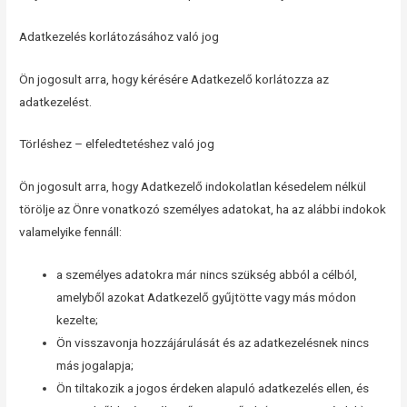
Adatkezelés korlátozásához való jog
Ön jogosult arra, hogy kérésére Adatkezelő korlátozza az
adatkezelést.
Törléshez – elfeledtetéshez való jog
Ön jogosult arra, hogy Adatkezelő indokolatlan késedelem nélkül
törölje az Önre vonatkozó személyes adatokat, ha az alábbi indokok
valamelyike fennáll:
a személyes adatokra már nincs szükség abból a célból,
amelyből azokat Adatkezelő gyűjtötte vagy más módon
kezelte;
Ön visszavonja hozzájárulását és az adatkezelésnek nincs
más jogalapja;
Ön tiltakozik a jogos érdeken alapuló adatkezelés ellen, és