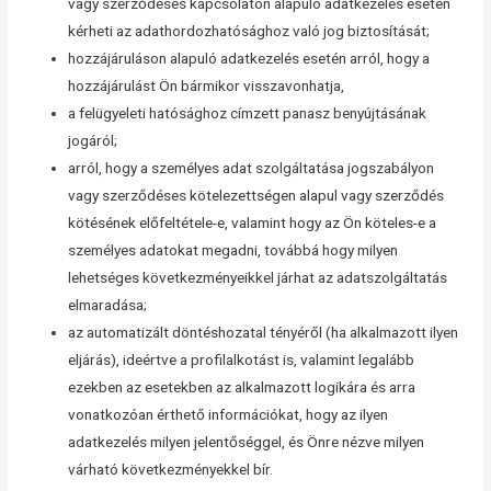
vagy szerződéses kapcsolaton alapuló adatkezelés esetén
kérheti az adathordozhatósághoz való jog biztosítását;
hozzájáruláson alapuló adatkezelés esetén arról, hogy a
hozzájárulást Ön bármikor visszavonhatja,
a felügyeleti hatósághoz címzett panasz benyújtásának
jogáról;
arról, hogy a személyes adat szolgáltatása jogszabályon
vagy szerződéses kötelezettségen alapul vagy szerződés
kötésének előfeltétele-e, valamint hogy az Ön köteles-e a
személyes adatokat megadni, továbbá hogy milyen
lehetséges következményeikkel járhat az adatszolgáltatás
elmaradása;
az automatizált döntéshozatal tényéről (ha alkalmazott ilyen
eljárás), ideértve a profilalkotást is, valamint legalább
ezekben az esetekben az alkalmazott logikára és arra
vonatkozóan érthető információkat, hogy az ilyen
adatkezelés milyen jelentőséggel, és Önre nézve milyen
várható következményekkel bír.