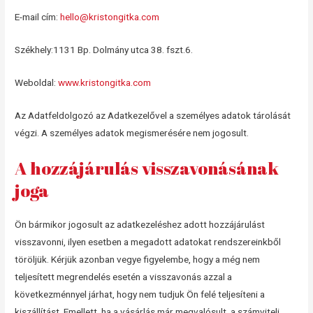
E-mail cím:
hello@kristongitka.com
Székhely:1131 Bp. Dolmány utca 38. fszt.6.
Weboldal:
www.kristongitka.com
Az Adatfeldolgozó az Adatkezelővel a személyes adatok tárolását
végzi. A személyes adatok megismerésére nem jogosult.
A hozzájárulás visszavonásának
joga
Ön bármikor jogosult az adatkezeléshez adott hozzájárulást
visszavonni, ilyen esetben a megadott adatokat rendszereinkből
töröljük. Kérjük azonban vegye figyelembe, hogy a még nem
teljesített megrendelés esetén a visszavonás azzal a
következménnyel járhat, hogy nem tudjuk Ön felé teljesíteni a
kiszállítást. Emellett, ha a vásárlás már megvalósult, a számviteli