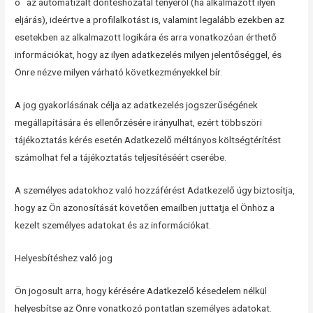
o az automatizált döntéshozatal tényéről (ha alkalmazott ilyen
eljárás), ideértve a profilalkotást is, valamint legalább ezekben az
esetekben az alkalmazott logikára és arra vonatkozóan érthető
információkat, hogy az ilyen adatkezelés milyen jelentőséggel, és
Önre nézve milyen várható következményekkel bír.
A jog gyakorlásának célja az adatkezelés jogszerűségének
megállapítására és ellenőrzésére irányulhat, ezért többszöri
tájékoztatás kérés esetén Adatkezelő méltányos költségtérítést
számolhat fel a tájékoztatás teljesítéséért cserébe.
A személyes adatokhoz való hozzáférést Adatkezelő úgy biztosítja,
hogy az Ön azonosítását követően emailben juttatja el Önhöz a
kezelt személyes adatokat és az információkat.
Helyesbítéshez való jog
Ön jogosult arra, hogy kérésére Adatkezelő késedelem nélkül
helyesbítse az Önre vonatkozó pontatlan személyes adatokat.