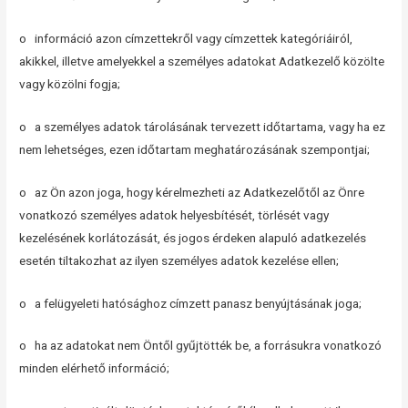
o információ azon címzettekről vagy címzettek kategóriáiról,
akikkel, illetve amelyekkel a személyes adatokat Adatkezelő közölte
vagy közölni fogja;
o a személyes adatok tárolásának tervezett időtartama, vagy ha ez
nem lehetséges, ezen időtartam meghatározásának szempontjai;
o az Ön azon joga, hogy kérelmezheti az Adatkezelőtől az Önre
vonatkozó személyes adatok helyesbítését, törlését vagy
kezelésének korlátozását, és jogos érdeken alapuló adatkezelés
esetén tiltakozhat az ilyen személyes adatok kezelése ellen;
o a felügyeleti hatósághoz címzett panasz benyújtásának joga;
o ha az adatokat nem Öntől gyűjtötték be, a forrásukra vonatkozó
minden elérhető információ;