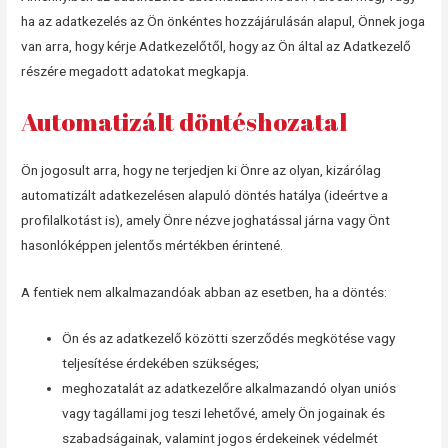
ha az adatkezelés az Ön önkéntes hozzájárulásán alapul, Önnek joga
van arra, hogy kérje Adatkezelőtől, hogy az Ön által az Adatkezelő
részére megadott adatokat megkapja.
Automatizált döntéshozatal
Ön jogosult arra, hogy ne terjedjen ki Önre az olyan, kizárólag
automatizált adatkezelésen alapuló döntés hatálya (ideértve a
profilalkotást is), amely Önre nézve joghatással járna vagy Önt
hasonlóképpen jelentős mértékben érintené.
A fentiek nem alkalmazandóak abban az esetben, ha a döntés:
Ön és az adatkezelő közötti szerződés megkötése vagy
teljesítése érdekében szükséges;
meghozatalát az adatkezelőre alkalmazandó olyan uniós
vagy tagállami jog teszi lehetővé, amely Ön jogainak és
szabadságainak, valamint jogos érdekeinek védelmét