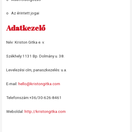
o Az érintett jogai
Adatkezelő
Név: Kriston Gitka e. v.
Székhely:1131 Bp. Dolmány u. 38.
Levelezési cím, panaszkezelés: u.a.
E-mail:
hello@kristongitka.com
Telefonszám:+36/30-626-8461
Weboldal:
http://kristongitka.com