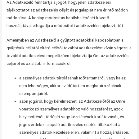
Az Adatkezelő fenntartja a jogot, hogy jelen adatkezelési
tájékoztatót az adatkezelés célját és jogalapját nem érintő módon
módosítsa. A honlap módosítás hatálybalépését követő
használatával elfogadja a módosított adatkezelési tájékoztatót.
Amennyiben az Adatkezelő a gyűjtött adatokkal kapcsolatban a
gyűjtésük céljától eltérő célból további adatkezelést kíván végezni a
további adatkezelést megelőzően tájékoztatja Önt az adatkezelés
céljáról és az alábbi információkról:
a személyes adatok tárolásának időtartamáról, vagy ha ez
nem lehetséges, akkor az időtartam meghatározásának
szempontjairól;
azon jogáról, hogy kérelmezheti az Adatkezelőtől az Önre
vonatkozó személyes adatokhoz való hozzáférést, azok
helyesbítését, törlését vagy kezelésének korlátozását, és
jogos érdeken alapuló adatkezelés esetén tiltakozhat a
személyes adatok kezelése ellen, valamint a hozzájáruláson,