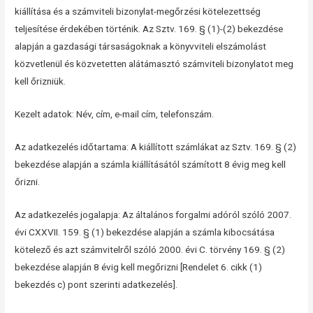
kiállítása és a számviteli bizonylat-megőrzési kötelezettség
teljesítése érdekében történik. Az Sztv. 169. § (1)-(2) bekezdése
alapján a gazdasági társaságoknak a könyvviteli elszámolást
közvetlenül és közvetetten alátámasztó számviteli bizonylatot meg
kell őrizniük.
Kezelt adatok: Név, cím, e-mail cím, telefonszám.
Az adatkezelés időtartama: A kiállított számlákat az Sztv. 169. § (2)
bekezdése alapján a számla kiállításától számított 8 évig meg kell
őrizni.
Az adatkezelés jogalapja: Az általános forgalmi adóról szóló 2007.
évi CXXVII. 159. § (1) bekezdése alapján a számla kibocsátása
kötelező és azt számvitelről szóló 2000. évi C. törvény 169. § (2)
bekezdése alapján 8 évig kell megőrizni [Rendelet 6. cikk (1)
bekezdés c) pont szerinti adatkezelés].