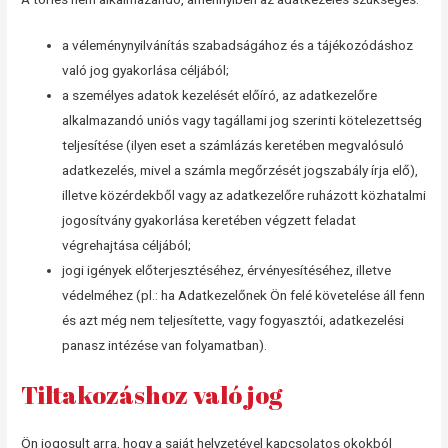
a véleménynyilvánítás szabadságához és a tájékozódáshoz
való jog gyakorlása céljából;
a személyes adatok kezelését előíró, az adatkezelőre
alkalmazandó uniós vagy tagállami jog szerinti kötelezettség
teljesítése (ilyen eset a számlázás keretében megvalósuló
adatkezelés, mivel a számla megőrzését jogszabály írja elő),
illetve közérdekből vagy az adatkezelőre ruházott közhatalmi
jogosítvány gyakorlása keretében végzett feladat
végrehajtása céljából;
jogi igények előterjesztéséhez, érvényesítéséhez, illetve
védelméhez (pl.: ha Adatkezelőnek Ön felé követelése áll fenn
és azt még nem teljesítette, vagy fogyasztói, adatkezelési
panasz intézése van folyamatban).
Tiltakozáshoz való jog
Ön jogosult arra, hogy a saját helyzetével kapcsolatos okokból